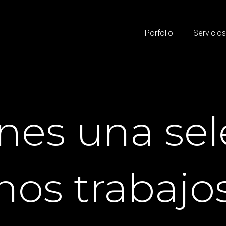
Porfolio
Servicio
enes una se
nos trabajo