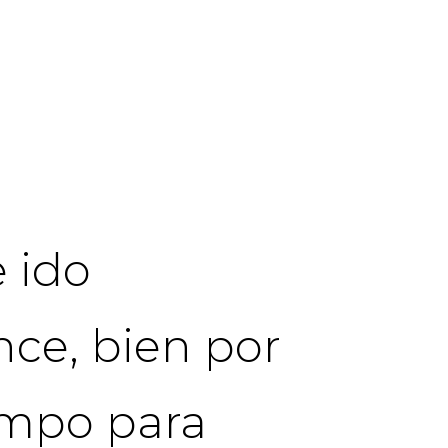
e ido
nce, bien por
iempo para