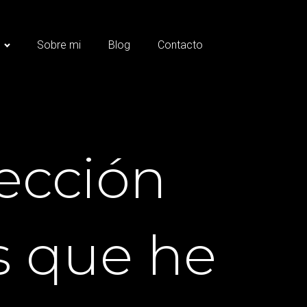
s
Sobre mi
Blog
Contacto
lección
s que he