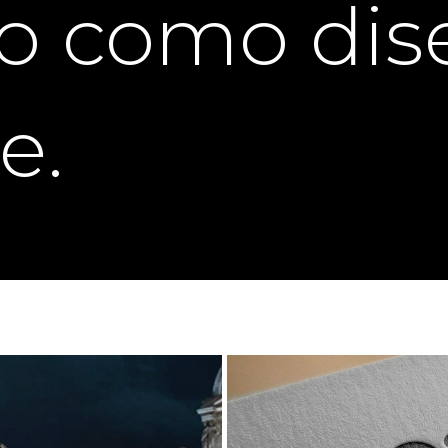
do como di
e.