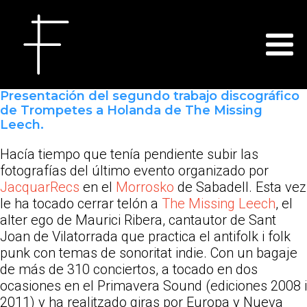
Presentación del segundo trabajo discográfico
de Trompetes a Holanda de The Missing
Leech.
Hacía tiempo que tenía pendiente subir las
fotografías del último evento organizado por
JacquarRecs
en el
Morrosko
de Sabadell. Esta vez
le ha tocado cerrar telón a
The Missing Leech
, el
alter ego de Maurici Ribera, cantautor de Sant
Joan de Vilatorrada que practica el antifolk i folk
punk con temas de sonoritat indie. Con un bagaje
de más de 310 conciertos, a tocado en dos
ocasiones en el Primavera Sound (ediciones 2008 i
2011) y ha realitzado giras por Europa y Nueva