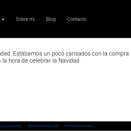
s
Sobre mi
Blog
Contacto
avidad. Estábamos un poco cansados con la compra
la hora de celebrar la Navidad.
.
os y condiciones
Política de cookies (UE)
Política de privacidad