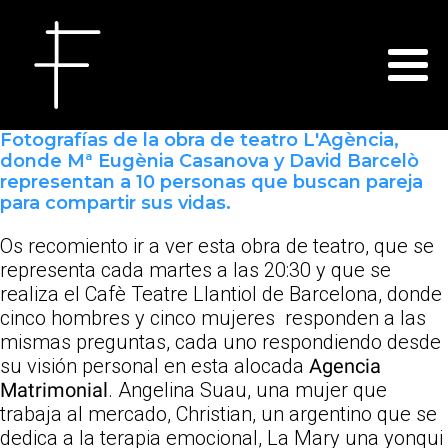
Fotografías de la obra de teatro L'Agència,
donde Mª Eugènia Casanova y David Barcelò
representan a 10 personas que buscan pareja
para compartir sus vidas.
Os recomiento ir a ver esta obra de teatro, que se
representa cada martes a las 20:30 y que se
realiza el Cafè Teatre Llantiol de Barcelona, donde
cinco hombres y cinco mujeres responden a las
mismas preguntas, cada uno respondiendo desde
su visión personal en esta alocada
Agencia
Matrimonial
. Angelina Suau, una mujer que
trabaja al mercado, Christian, un argentino que se
dedica a la terapia emocional, La Mary una yonqui