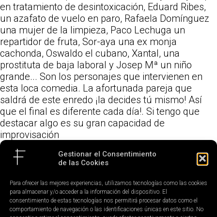
en tratamiento de desintoxicación, Eduard Ribes,
un azafato de vuelo en paro, Rafaela Domínguez
una mujer de la limpieza, Paco Lechuga un
repartidor de fruta, Sor-aya una ex monja
cachonda, Oswaldo el cubano, Xantal, una
prostituta de baja laboral y Josep Mª un niño
grande... Son los personajes que intervienen en
esta loca comedia. La afortunada pareja que
saldrá de este enredo ¡la decides tú mismo! Así
que el final es diferente cada día!. Si tengo que
destacar algo es su gran capacidad de
improvisación
Gestionar el Consentimiento
Si quieres reirte y pasar un buen rato a un precio
de las Cookies
de risa, nunca mejor dicho, (la entrada cuesta 8€)
esta es tu ocasión de hacer algo diferente un
Para ofrecer las mejores experiencias, utilizamos tecnologías como las cookies
martes cualquiera.
para almacenar y/o acceder a la información del dispositivo. El
consentimiento de estas tecnologías nos permitirá procesar datos como el
comportamiento de navegación o las identificaciones únicas en este sitio. No
Podéis reservar entradas aquí:
Cafè Teatre Llantiol