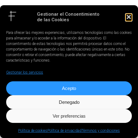
Gestionar el Consentimiento
de las Cookies
Para ofrecer las mejores experiencias, utilizamos tecnologías como las cookies
para almacenar y/o acceder a la información del dispositivo. El
consentimiento de estas tecnologías nos permitirá procesar datos como el
comportamiento de navegación o las identificaciones únicas en este sitio. No
consentir o retirar el consentimiento, puede afectar negativamente a ciertas
características y funciones.
Gestionar los servicios
Acepto
Denegado
Ver preferencias
Política de cookies
Política de privacidad
Términos y condiciones